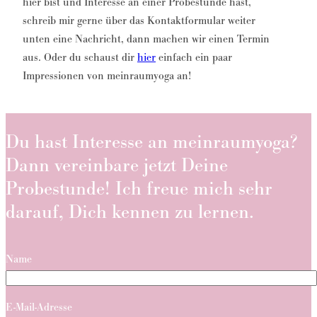
hier bist und Interesse an einer Probestunde hast,
schreib mir gerne über das Kontaktformular weiter
unten eine Nachricht, dann machen wir einen Termin
aus. Oder du schaust dir
hier
einfach ein paar
Impressionen von meinraumyoga an!
Du hast Interesse an meinraumyoga?
Dann vereinbare jetzt Deine
Probestunde! Ich freue mich sehr
darauf, Dich kennen zu lernen.
Name
E-Mail-Adresse